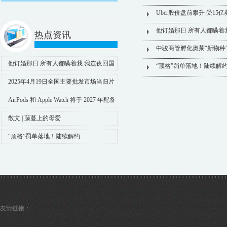
Uber股价盘前攀升 受1
他订婚那日 所有人都瞒着
热点资讯
中骏商管孵化奥莱“新物种
他订婚那日 所有人都瞒着我 我连夜回国
“顶格”罚单落地！陆续解
他正牵着未婚妻礼敬四方
2025年4月19日全国主要批发市场当归片
(片形大、片形好、没有掺入股子片的)价格
AirPods 和 Apple Watch 将于 2027 年配备
行情
微型 AI 摄像头
散文 | 藤蔓上的母爱
“顶格”罚单落地！陆续解约
友情链接：